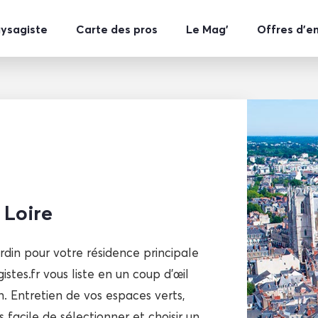
aysagiste
Carte des pros
Le Mag’
Offres d’e
 Loire
din pour votre résidence principale
stes.fr vous liste en un coup d’œil
n. Entretien de vos espaces verts,
 facile de sélectionner et choisir un