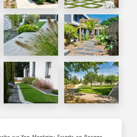
oche-sur-Yon
,
Montaigu
,
Essarts-en-Bocage