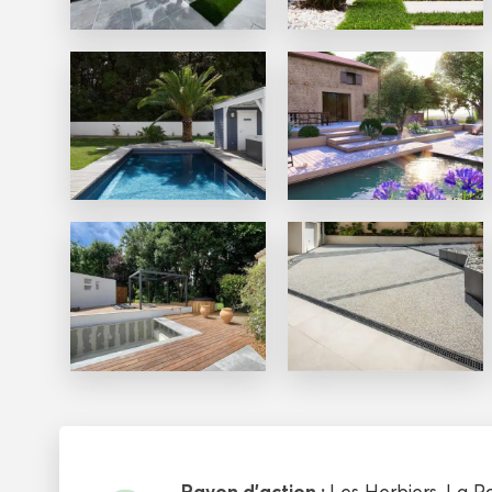
Rayon d'action :
Les Herbiers
,
La R