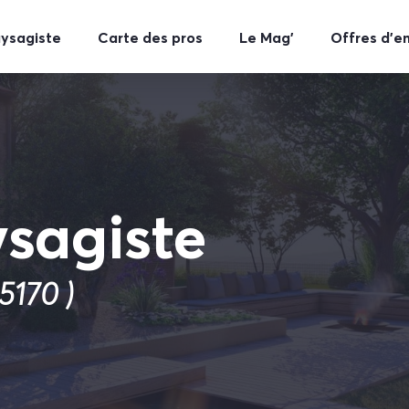
aysagiste
Carte des pros
Le Mag’
Offres d’e
sagiste
5170 )