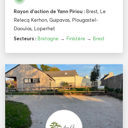
Rayon d'action de Yann Piriou :
Brest
,
Le
Relecq Kerhon
,
Guipavas
,
Plougastel-
Daoulas
,
Loperhet
Secteurs :
Bretagne
→
Finistère
→
Brest