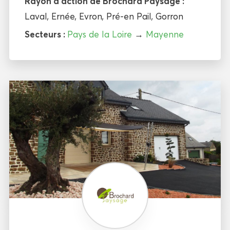
Rayon d'action de Brochard Paysage :
Laval
,
Ernée
,
Evron
,
Pré-en Pail
,
Gorron
Secteurs :
Pays de la Loire
→
Mayenne