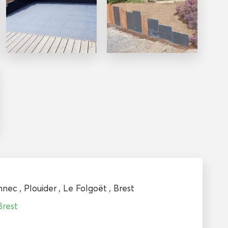
nnec
,
Plouider
,
Le Folgoët
,
Brest
Brest