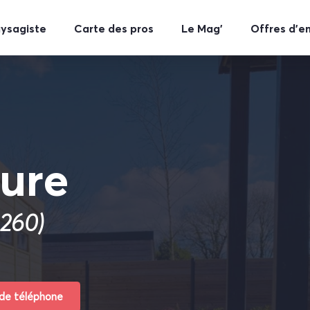
aysagiste
Carte des pros
Le Mag’
Offres d’e
ture
9260)
 de téléphone