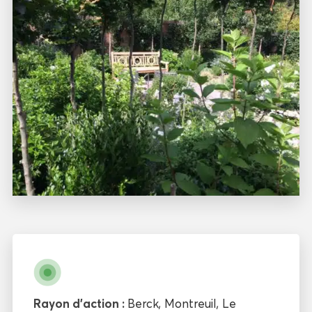
Rayon d'action :
Berck
,
Montreuil
,
Le