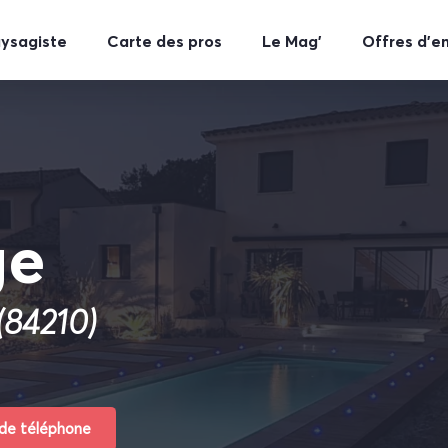
aysagiste
Carte des pros
Le Mag’
Offres d’e
ge
(84210)
 de téléphone