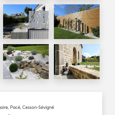
oire
,
Pacé
,
Cesson-Sévigné