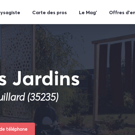
aysagiste
Carte des pros
Le Mag’
Offres d’e
s Jardins
illard (35235)
 de téléphone