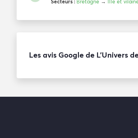
Secteurs :
Bretagne
→
Ille et vilain
Les avis Google de L’Univers d