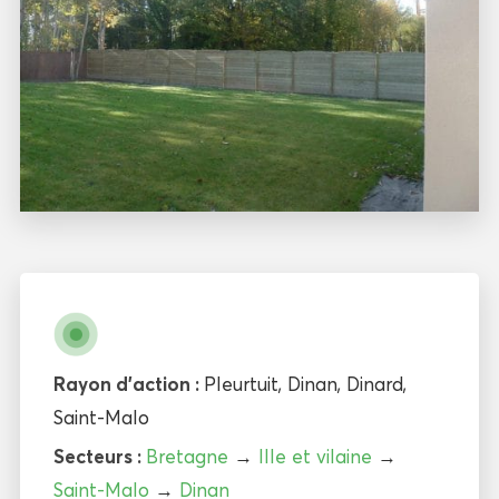
Rayon d'action :
Pleurtuit
,
Dinan
,
Dinard
,
Saint-Malo
Secteurs :
Bretagne
→
Ille et vilaine
→
Saint-Malo
→
Dinan