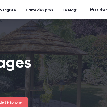
aysagiste
Carte des pros
Le Mag’
Offres d’e
ages
)
 de téléphone