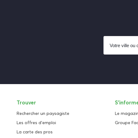
Trouver
S'inform
Rechercher un paysagiste
Le magazi
Les offres d'emploi
Groupe Fa
La carte des pros