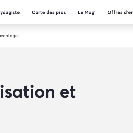
aysagiste
Carte des pros
Le Mag’
Offres d’e
 avantages
isation et