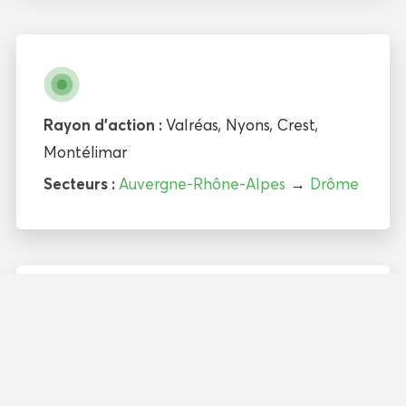
Rayon d'action :
Valréas
,
Nyons
,
Crest
,
Montélimar
Secteurs :
Auvergne-Rhône-Alpes
→
Drôme
Les avis Google de Les Jardins
en Cascades