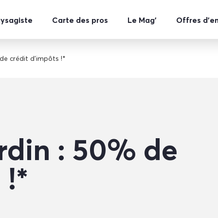
aysagiste
Carte des pros
Le Mag’
Offres d’e
de crédit d’impôts !*
ardin : 50% de
 !*